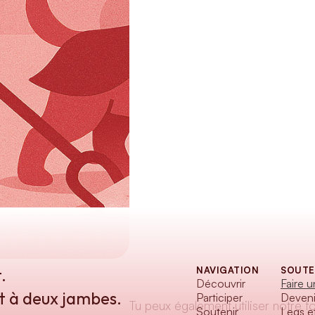
. 
NAVIGATION
SOUTE
Découvrir
Faire 
t à deux jambes.
Participer
Deveni
Tu peux également utiliser notre f
Soutenir
Legs e