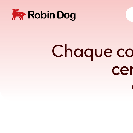
Chaque co
ce