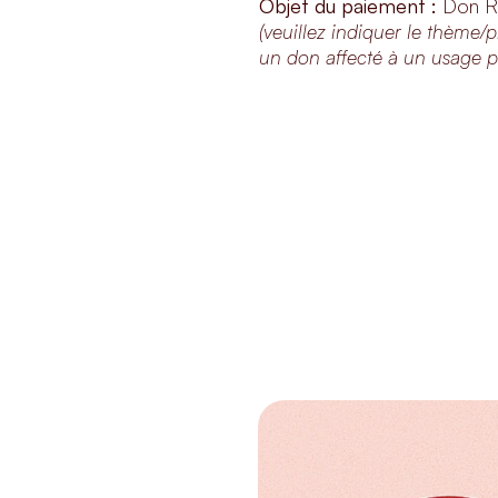
Objet du paiement :
Don R
(veuillez indiquer le thème/p
un don affecté à un usage pa